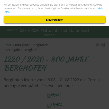
Mit der Nutzung dieser Website erklären Sie sich damit einverstanden, dass wir Cookies
verwenden. Sie dienen dazu, Ihnen bestmögliche Funktionalität bieten zu können.
Mehr
Infos
Einverstanden
02.​09.​2026 Plattdeutscher Stammtisch
Start
800 Jahre Berghofen
802 Jahre Berghofen
1220 / 2020 - 800 JAHRE
BERGHOFEN
Berghofen feierte vom 19.08. - 21.08.2022 das Cornia-
bedingte verspätete Festwochenende