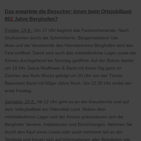
Das erwartete die Besucher: innen beim Ortsjubiläum
80
2
Jahre Berghofen?
Freitag, 19.8.:
Um 17 Uhr beginnt das Festwochenende. Nach
Grußworten durch die Schirmherrin, Bürgermeisterin Ute
Mais und die Vorsitzende des Heimatvereins Berghofen wird das
Fest eröffnet. Damit sind auch das mittelalterliche Lager sowie die
Kirmes durchgehend bis Sonntag geöffnet. Auf der Bühne startet
um 18 Uhr Jaana Redflower & Band mit ihrem Gig ganz im
Zeichen des Ruhr-Rocks gefolgt um 20 Uhr von der Tönnis
Basemant Band mit 50ger Jahre Rock. Um 22.30 Uhr endet der
erste Festtag.
Samstag, 20.8.:
Ab 12 Uhr geht es an der Kreuzkirche und auf
dem Volleyballfeld am Oldendiek rund. Neben dem
mittelalterlichen Lager und der Kirmes präsentieren sich die
Berghofer Vereine, Institutionen und Einrichtungen. Nehmen Sie
durch den Kauf eines Loses oder auch mehrerer teil an der
Tombola und freuen sich auf Informationen aller Beteiligten wie