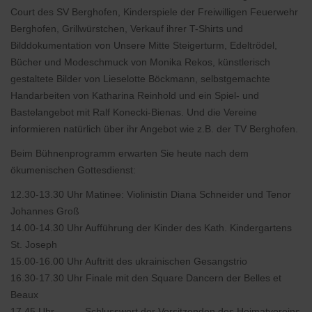
Court des SV Berghofen, Kinderspiele der Freiwilligen Feuerwehr
Berghofen, Grillwürstchen, Verkauf ihrer T-Shirts und
Bilddokumentation von Unsere Mitte Steigerturm, Edeltrödel,
Bücher und Modeschmuck von Monika Rekos, künstlerisch
gestaltete Bilder von Lieselotte Böckmann, selbstgemachte
Handarbeiten von Katharina Reinhold und ein Spiel- und
Bastelangebot mit Ralf Konecki-Bienas. Und die Vereine
informieren natürlich über ihr Angebot wie z.B. der TV Berghofen.
Beim Bühnenprogramm erwarten Sie heute nach dem
ökumenischen Gottesdienst:
12.30-13.30 Uhr Matinee: Violinistin Diana Schneider und Tenor
Johannes Groß
14.00-14.30 Uhr Aufführung der Kinder des Kath. Kindergartens
St. Joseph
15.00-16.00 Uhr Auftritt des ukrainischen Gesangstrio
16.30-17.30 Uhr Finale mit den Square Dancern der Belles et
Beaux
17.45 Uhr Schlusswort der Vorsitzenden des Heimatvereins