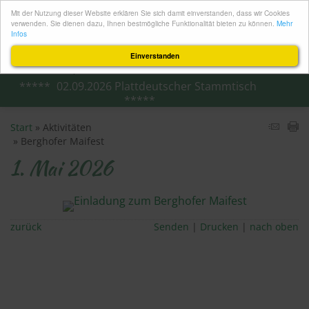
Mit der Nutzung dieser Website erklären Sie sich damit einverstanden, dass wir Cookies
verwenden. Sie dienen dazu, Ihnen bestmögliche Funktionalität bieten zu können.
Mehr
Infos
Einverstanden
02.​09.​2026 Plattdeutscher Stammtisch
Start
Aktivitäten
Berghofer Maifest
1. Mai 2026
zurück
Senden
Drucken
nach oben